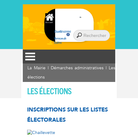
Accueil
Chaillevette
Berceau de
l'huître
La Mairie
|
Démarches administratives
|
Les
élections
LES ÉLECTIONS
INSCRIPTIONS SUR LES LISTES
ÉLECTORALES