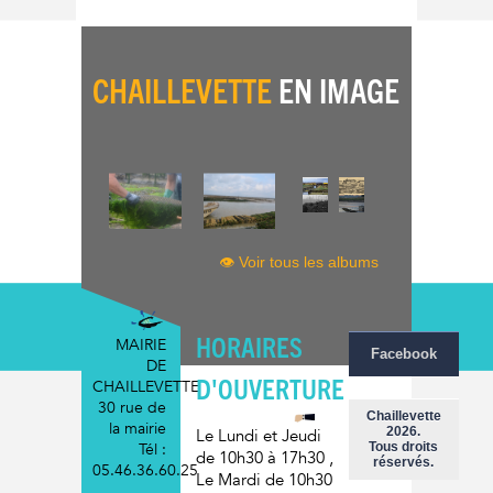
CHAILLEVETTE
EN IMAGE
👁 Voir tous les albums
HORAIRES
MAIRIE
Facebook
DE
D'OUVERTURE
CHAILLEVETTE
30 rue de
Chaillevette
la mairie
2026.
Le Lundi et Jeudi
Tél :
Tous droits
de 10h30 à 17h30
,
réservés.
05.46.36.60.25
Le Mardi
de 10h30