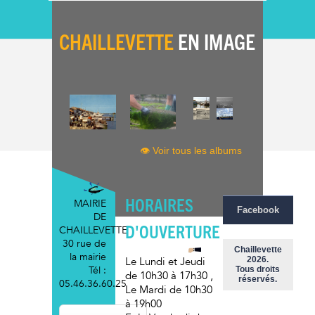
CHAILLEVETTE
EN IMAGE
👁 Voir tous les albums
HORAIRES
MAIRIE
Facebook
DE
D'OUVERTURE
CHAILLEVETTE
30 rue de
Chaillevette
la mairie
2026.
Le Lundi et Jeudi
Tél :
Tous droits
de 10h30 à 17h30
,
réservés.
05.46.36.60.25
Le Mardi
de 10h30
à 19h00