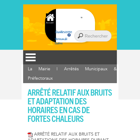
Accueil
Chaillevette
Berceau de
l'huître
La Mairie
|
Arrêtés Municipaux &
Préfectoraux
ARRÊTÉ RELATIF AUX BRUITS
ET ADAPTATION DES
HORAIRES EN CAS DE
FORTES CHALEURS
ARRÊTÉ RELATIF AUX BRUITS ET