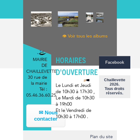
👁 Voir tous les albums
HORAIRES
MAIRIE
Facebook
DE
D'OUVERTURE
CHAILLEVETTE
30 rue de
Chaillevette
la mairie
2026.
Le Lundi et Jeudi
Tél :
Tous droits
de 10h30 à 17h30
,
réservés.
05.46.36.60.25
Le Mardi
de 10h30
à 19h00
Et le Vendredi
de
✉ Nous
10h30 à 17h00
.
contacter
Plan du site