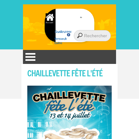
Accueil
Chaillevette
Berceau de
l'huître
CHAILLEVETTE FÊTE L'ÉTÉ