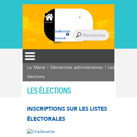
Accueil
Chaillevette
Berceau de
l'huître
La Mairie
|
Démarches administratives
|
Les
élections
LES ÉLECTIONS
INSCRIPTIONS SUR LES LISTES
ÉLECTORALES